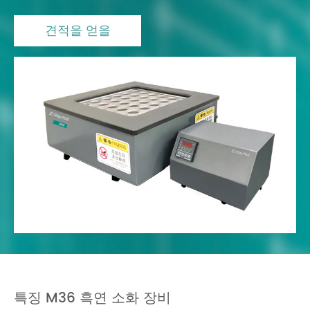
견적을 얻을
특징 M36 흑연 소화 장비